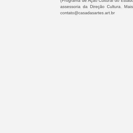
(Programa de Ação Cultural do Estado
assessoria da Direção Cultura. Mai
contato@casadasartes.art.br