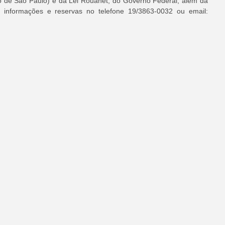
 de São Paulo) e da Lei Rouanet, do Governo Federal, além da 
s informações e reservas no telefone 19/3863-0032 ou email: 