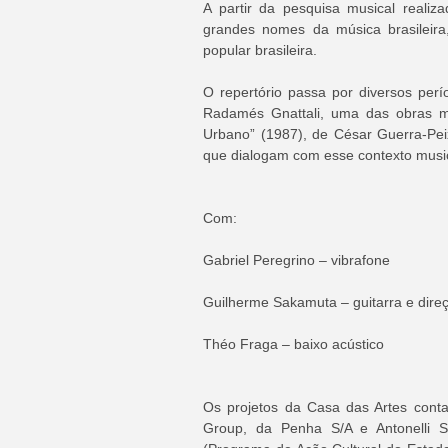
A partir da pesquisa musical reali
grandes nomes da música brasileira
popular brasileira. 
O repertório passa por diversos perío
Radamés Gnattali, uma das obras ma
Urbano” (1987), de César Guerra-Peixe
que dialogam com esse contexto music
Com:
Gabriel Peregrino – vibrafone
Guilherme Sakamuta – guitarra e dire
Théo Fraga – baixo acústico
Os projetos da Casa das Artes contam
Group, da Penha S/A e Antonelli S