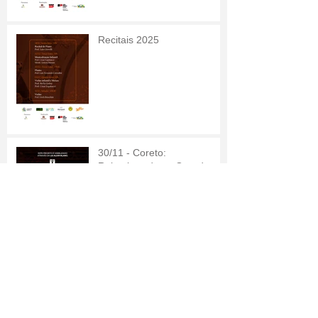
Recitais 2025
30/11 - Coreto:
Relembrando as Grandes
Orquestras
16/11 - Coreto em
Homenagem à Consciência
Negra