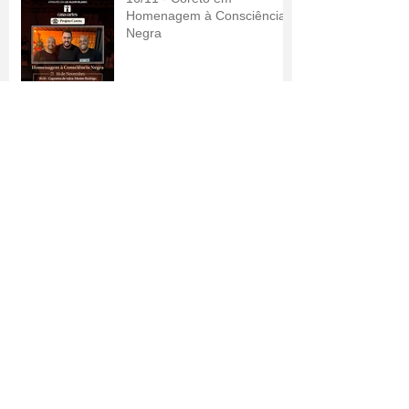
Homenagem à Consciência
Negra
07/11 - Concerto de Piano:
No Mundo de Amélie
19/10 - Projeto Coreto com
Espiral do Samba