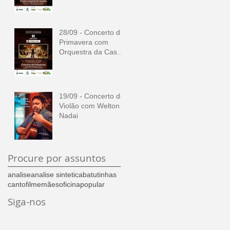
28/09 - Concerto da
Primavera com
Orquestra da Casa
das Artes
19/09 - Concerto de
Violão com Welton
Nadai
Procure por assuntos
analise
analise sintetica
batutinhas
canto
filme
mães
oficina
popular
Siga-nos