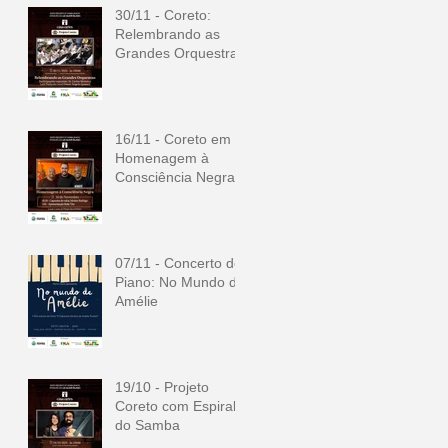
30/11 - Coreto:
Relembrando as
Grandes Orquestras
16/11 - Coreto em
Homenagem à
Consciência Negra
07/11 - Concerto de
Piano: No Mundo de
Amélie
19/10 - Projeto
Coreto com Espiral
do Samba